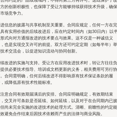
本合同约定的产品或领域内，不得向第三方再许可。这既保护了
进方的创新积极性，也保障了受让方能够持续获得技术升级，确
其市场竞争力。
改进信息的披露与共享机制至关重要。合同应规定，任何一方在
成具有实用价值的后续改进后，应在约定时间内（如30日内）以
面形式向对方通报改进的技术要点与效果。这不仅是一种诚信义
务，也是实现交叉许可的前提。双方还可约定定期（如每半年）
行技术交流会，以促进知识流动与协同创新。
后续改进的实施与支持。受让方在应用改进技术时，转让方往往
有提供必要技术指导、培训或文档更新的义务，相关费用可另行
商。合同需明确，任何后续改进不得影响原有技术保证条款的履
行，或降低原有技术性能标准。
需注意合同有效期届满后的安排。合同应明确规定，有效期结束
后，交叉许可条款是否延续、如何延续，以及对于在合同期内已
露但尚未完全实施的改进技术的处理方式。清晰、前瞻性的约定
有效避免合作结束后因技术依赖而产生的法律与商业风险。